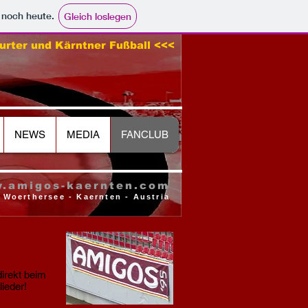
e noch heute.
Gleich loslegen
urter und Kärntner Fußball <<<
NEWS
MEDIA
FANCLUB
.amigos-kaernten.com
 Woerthersee - Kaernten - Austria
direkt beim
ieder!