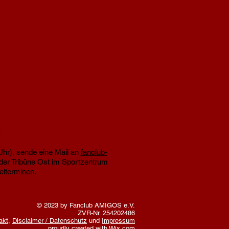
il:
Uhr), sende eine Mail an
fanclub-
er Tribüne Ost im Sportzentrum
elterminen.
© 2023 by Fanclub AMIGOS e.V.
ZVR-Nr. 254202486
akt
,
Disclaimer / Datenschutz
und
Impressum
proudly created with
Wix.com