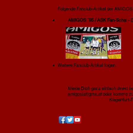
Folgende Fanclub-Artikel der AMIGOS s
Neu!
AMIGOS ´95 / ASK Fan-Scha
l -
Weitere Fanclub-Artikel folgen.
So 
Melde Dich ganz einfach direkt b
amigos(at)gmx.at
oder komme zu 
Klagenfurt-F