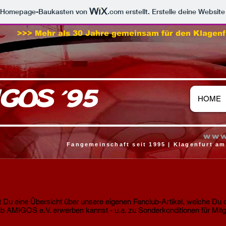
m Homepage-Baukasten von
.com
erstellt. Erstelle deine Websit
>>> Mehr als 30 Jahre gemeinsam für den Klagenf
GOS ´95
HOME
www
Fangemeinschaft seit 1995 | Klagenfurt am
Unsere eigenen Fanclub-Artikel
t Du eine Übersicht über unsere eigenen Fanclub-Artikel, welche Du 
b AMIGOS e.V. erwerben kannst - u.a. zu Sonderkonditionen für Mitgl