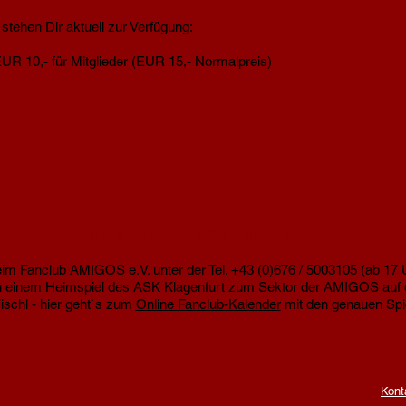
tehen Dir aktuell zur Verfügung:
 EUR 10,- für Mitglieder (EUR 15,- Normalpreis)
kommst Du zu ganz leicht zu Deinem Fanutens
eim Fanclub AMIGOS e.V. unter der Tel. +43 (0)676 / 5003105 (ab 17 
einem Heimspiel des ASK Klagenfurt zum Sektor der AMIGOS auf d
ischl - hier geht`s zum
Online Fanclub-Kalender
mit den genauen Spi
Kont